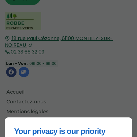
18 rue Paul Cézanne,
61100
MONTILLY-SUR-
NOIREAU
02 33 66 32 09
Lun - Ven :
08h00 - 18h30
Accueil
Contactez-nous
Mentions légales
Plan du site
Your privacy is our priority